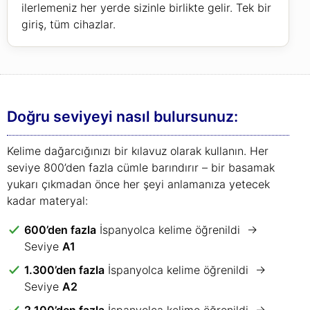
ilerlemeniz her yerde sizinle birlikte gelir. Tek bir
giriş, tüm cihazlar.
Doğru seviyeyi nasıl bulursunuz:
Kelime dağarcığınızı bir kılavuz olarak kullanın. Her
seviye 800’den fazla cümle barındırır – bir basamak
yukarı çıkmadan önce her şeyi anlamanıza yetecek
kadar materyal:
600’den fazla
İspanyolca kelime öğrenildi →
Seviye
A1
1.300’den fazla
İspanyolca kelime öğrenildi →
Seviye
A2
2.100’den fazla
İspanyolca kelime öğrenildi →