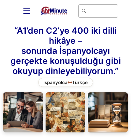
☰
“A1’den C2’ye 400 iki dilli
hikâye –
sonunda İspanyolcayı
gerçekte konuşulduğu gibi
okuyup dinleyebiliyorum.”
İspanyolca
Türkçe