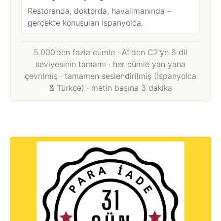
Restoranda, doktorda, havalimanında –
gerçekte konuşulan İspanyolca.
5.000’den fazla cümle · A1’den C2’ye 6 dil
seviyesinin tamamı · her cümle yan yana
çevrilmiş · tamamen seslendirilmiş (İspanyolca
& Türkçe) · metin başına 3 dakika