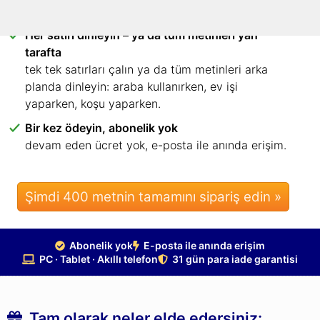
tarayıcısında. Uygulama yok, kurulum yok.
Her satırı dinleyin – ya da tüm metinleri yan
tarafta
tek tek satırları çalın ya da tüm metinleri arka
planda dinleyin: araba kullanırken, ev işi
yaparken, koşu yaparken.
Bir kez ödeyin, abonelik yok
devam eden ücret yok, e-posta ile anında erişim.
Şimdi 400 metnin tamamını sipariş edin »
Abonelik yok
E-posta ile anında erişim
PC · Tablet · Akıllı telefon
31 gün para iade garantisi
Tam olarak neler elde edersiniz: