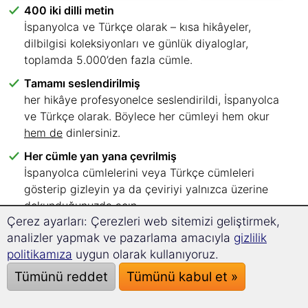
400 iki dilli metin
İspanyolca ve Türkçe olarak – kısa hikâyeler,
dilbilgisi koleksiyonları ve günlük diyaloglar,
toplamda 5.000’den fazla cümle.
Tamamı seslendirilmiş
her hikâye profesyonelce seslendirildi, İspanyolca
ve Türkçe olarak. Böylece her cümleyi hem okur
hem de
dinlersiniz.
Her cümle yan yana çevrilmiş
İspanyolca cümlelerini veya Türkçe cümleleri
gösterip gizleyin ya da çeviriyi yalnızca üzerine
dokunduğunuzda açın.
Çerez ayarları: Çerezleri web sitemizi geliştirmek,
Altı dil seviyesi, net bir şekilde sıralanmış
analizler yapmak ve pazarlama amacıyla
gizlilik
A1’den C2’ye kadar – hangi metinlerle
politikamıza
uygun olarak kullanıyoruz.
başlayacağınızı hemen bilirsiniz.
Tümünü reddet
Tümünü kabul et »
İstediğiniz yerde okuyun
bilgisayar, tablet veya akıllı telefonunuzun