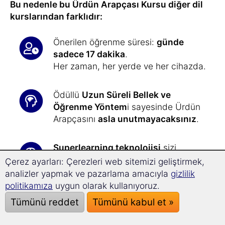
Bu nedenle bu Ürdün Arapçası Kursu diğer dil
kurslarından farklıdır:
Önerilen öğrenme süresi:
günde
sadece 17 dakika
.
Her zaman, her yerde ve her cihazda.
Ödüllü
Uzun Süreli Bellek ve
Öğrenme Yöntem
i sayesinde Ürdün
Arapçasını
asla unutmayacaksınız
.
Superlearning teknolojisi
sizi
dinlendirerek,
%32 oranında daha
Çerez ayarları: Çerezleri web sitemizi geliştirmek,
hızlı öğrenmenizi
ve daha iyi
analizler yapmak ve pazarlama amacıyla
gizlilik
konsantre olmanızı sağlar.
politikamıza
uygun olarak kullanıyoruz.
Tümünü reddet
Tümünü kabul et »
Ürdün Arapçası öğrenmek
hiç bu
kadar kolay olmamıştı
: