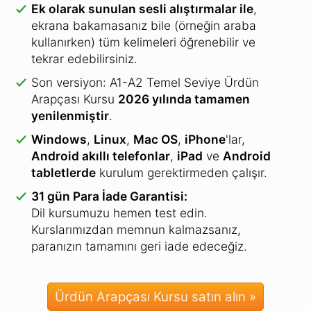
Ek olarak sunulan sesli alıştırmalar ile
,
ekrana bakamasanız bile (örneğin araba
kullanırken) tüm kelimeleri öğrenebilir ve
tekrar edebilirsiniz.
Son versiyon: A1-A2 Temel Seviye Ürdün
Arapçası Kursu
2026 yılında tamamen
yenilenmiştir
.
Windows
,
Linux
,
Mac OS
,
iPhone
'lar,
Android akıllı telefonlar
,
iPad
ve
Android
tabletlerde
kurulum gerektirmeden çalışır.
31 gün Para İade Garantisi:
Dil kursumuzu hemen test edin.
Kurslarımızdan memnun kalmazsanız,
paranızın tamamını geri iade edeceğiz.
Ürdün Arapçası Kursu satın alın »