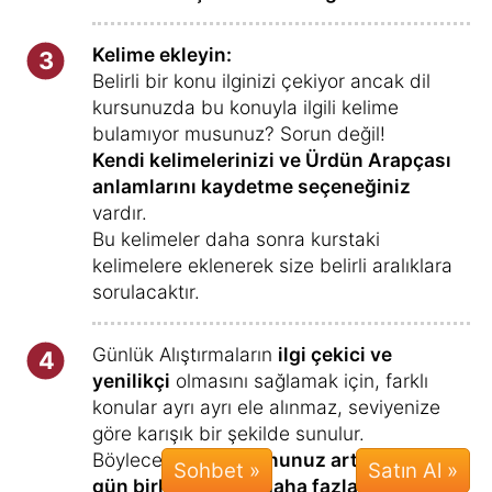
Kelime ekleyin:
3
Belirli bir konu ilginizi çekiyor ancak dil
kursunuzda bu konuyla ilgili kelime
bulamıyor musunuz? Sorun değil!
Kendi kelimelerinizi ve Ürdün Arapçası
anlamlarını kaydetme seçeneğiniz
vardır.
Bu kelimeler daha sonra kurstaki
kelimelere eklenerek size belirli aralıklara
sorulacaktır.
Günlük Alıştırmaların
ilgi çekici ve
4
yenilikçi
olmasını sağlamak için, farklı
konular ayrı ayrı ele alınmaz, seviyenize
göre karışık bir şekilde sunulur.
Böylece
motivasyonunuz artar ve her
Sohbet »
gün birkaç dakika daha fazla öğrenmek