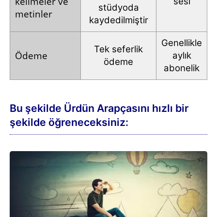
kelimeler
ve
sesi
stüdyoda
metinler
kaydedilmiştir
Genellikle
Tek seferlik
Ödeme
aylık
ödeme
abonelik
Bu şekilde Ürdün Arapçasını hızlı bir
şekilde öğreneceksiniz: