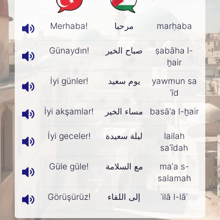
Merhaba!
مرحبا
marḥaba
Günaydın!
صباح الخير
ṣabāha l-
ḫair
İyi günler!
يوم سعيد
yawmun sa
ʾīd
İyi akşamlar!
مساء الخير
basāʾa l-ḫair
İyi geceler!
ليلة سعيدة
lailah
saʿīdah
Güle güle!
مع السلامة
maʿa s-
salamah
Görüşürüz!
إلى اللقاء
ʾilā l-lāʾ