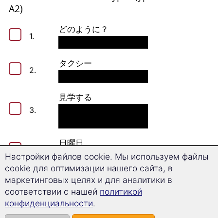
А2)
どのように？
1.
タクシー
2.
見学する
3.
日曜日
4.
Настройки файлов cookie. Мы используем файлы
cookie для оптимизации нашего сайта, в
台所
маркетинговых целях и для аналитики в
5.
соответствии с нашей
политикой
конфиденциальности
.
タバコを吸う