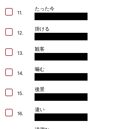
たった今
11.
掛ける
12.
観客
13.
噛む
14.
後景
15.
違い
16.