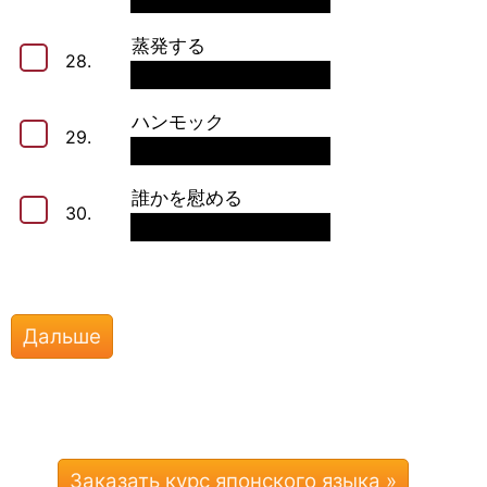
蒸発する
28.
ハンモック
29.
誰かを慰める
30.
Заказать курс японского языка »