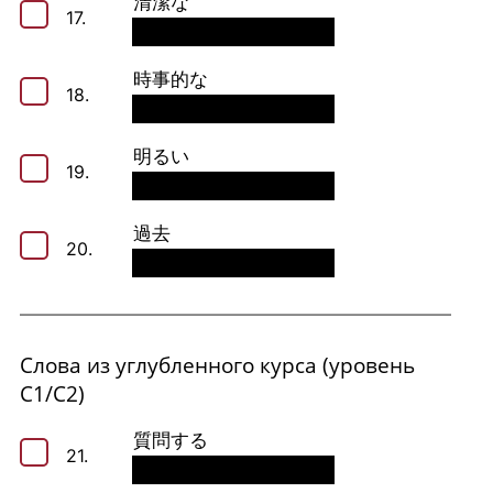
清潔な
17.
時事的な
18.
明るい
19.
過去
20.
Слова из углубленного курса (уровень
С1/С2)
質問する
21.