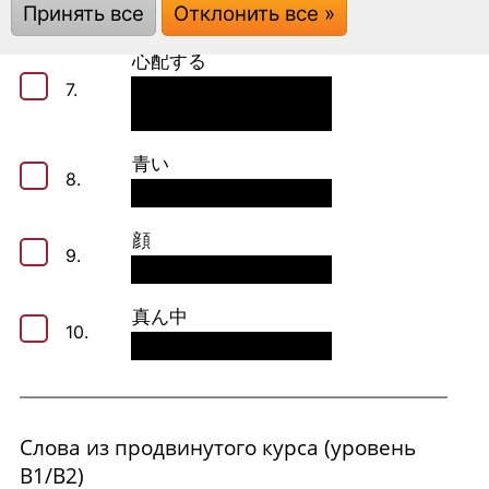
6.
Принять все
Отклонить все »
心配する
7.
青い
8.
顔
9.
真ん中
10.
Слова из продвинутого курса (уровень
В1/В2)