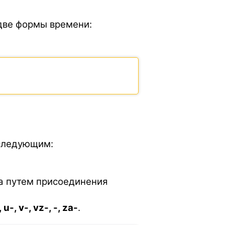
 две формы времени:
 следующим:
а путем присоединения
 u-, v-, vz-, -, za-
.