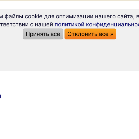
петь
м файлы cookie для оптимизации нашего сайта, в
апеть
тветствии с нашей
политикой конфиденциально
Принять все
Отклонить все »
овенского языка
я