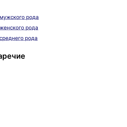
мужского рода
женского рода
среднего рода
аречие