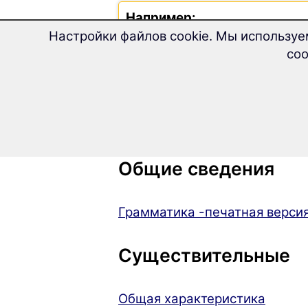
Например:
несовершенный вид : peti – 
Настройки файлов cookie. Мы используе
совершенный вид: zapeti – з
соо
Грамматика сл
Общие сведения
Грамматика -печатная верси
Существительные
Общая характеристика