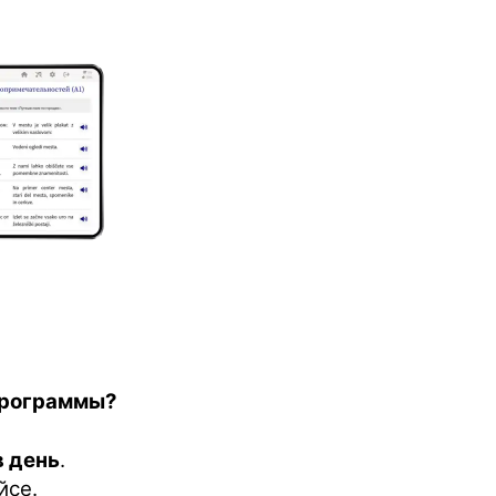
 программы?
в день
.
йсе.