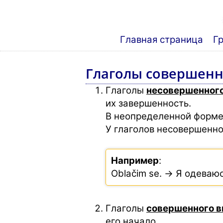
Главная страница
Г
Глаголы совершенн
Глаголы
несовершенного
их завершенность.
В неопределенной форме 
У глаголов несовершенно
Например
:
Oblačim se. → Я одеваюс
Глаголы
совершенного в
его начало.