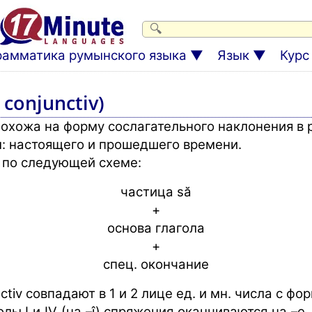
рамматика румынского языка
Язык
Курс
conjunctiv)
похожа на форму сослагательного наклонения в 
: настоящего и прошедшего времени.
я по следующей схеме:
частица să
+
основа глагола
+
спец. окончание
ctiv совпадают в 1 и 2 лице ед. и мн. числа с ф
лы I и IV (на –î) спряжения оканчиваются на –e, a I