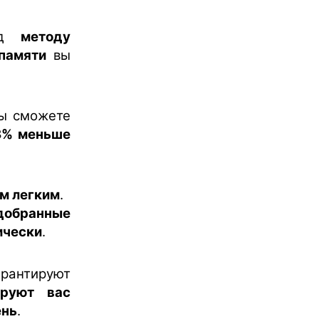
рад
методу
памяти
вы
ы сможете
8% меньше
м легким
.
добранные
ически
.
антируют
ируют вас
ень
.