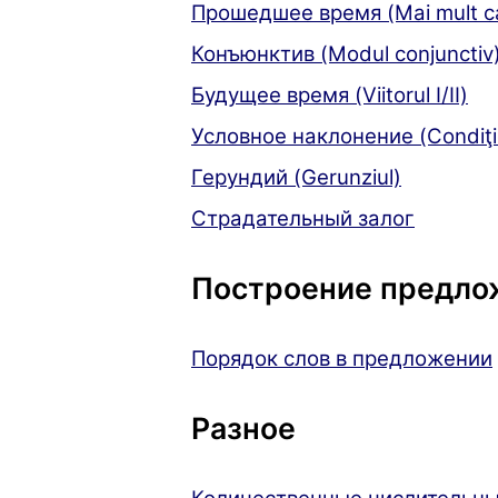
Прошедшее время (Mai mult ca
Конъюнктив (Modul conjunctiv
Будущее время (Viitorul I/II)
Условное наклонение (Condiţi
Герундий (Gerunziul)
Страдательный залог
Построение предло
Порядок слов в предложении
Разное