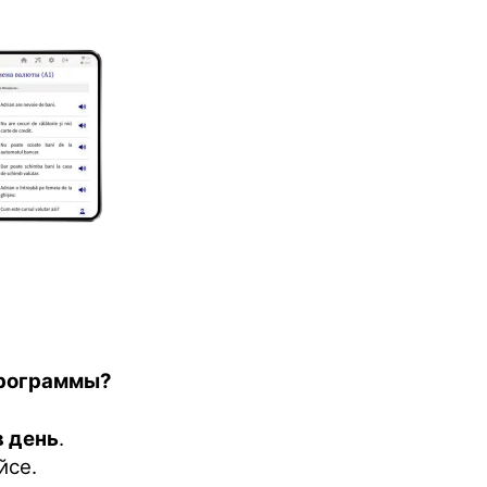
программы?
в день
.
йсе.