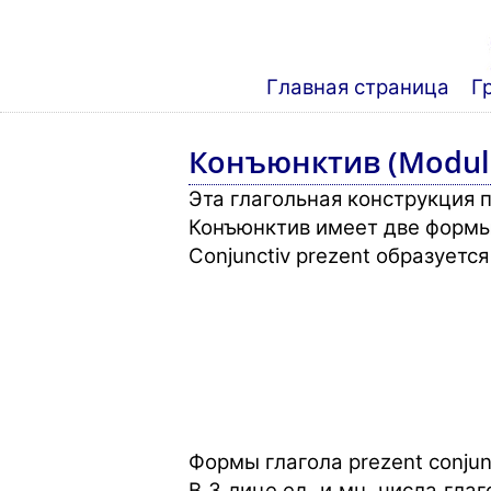
Главная страница
Г
Конъюнктив (Modul 
Эта глагольная конструкция 
Конъюнктив имеет две формы
Conjunctiv prezent образуетс
Формы глагола prezent conjun
В 3 лице ед. и мн. числа глаго