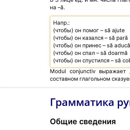
на –ă.
Напр.:
(чтобы) он помог – să ajute
(чтобы) он казался – să pară
(чтобы) он принес – să aduc
(чтобы) он спал – să doarmă
(чтобы) он спустился – să co
Modul conjunctiv выражает
составном глагольном сказу
Грамматика ру
Общие сведения