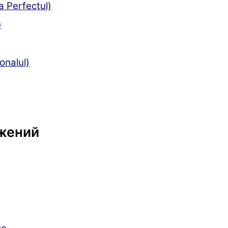
 Perfectul)
)
onalul)
жений