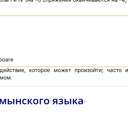
ă
boare
 действие, которое может произойти; часто 
емом.
мынского языка