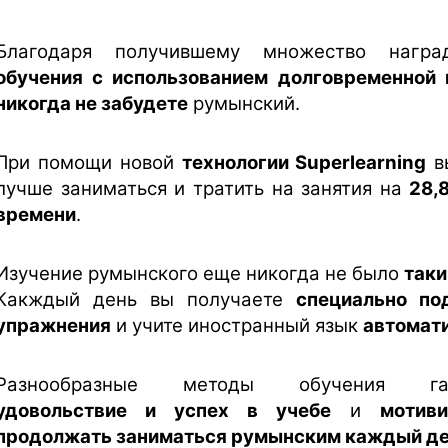
Благодаря получившему множество наг
обучения с использованием долговременной 
никогда не забудете
румынский.
При помощи новой
технологии Superlearning
в
лучше заниматься и тратить на занятия на
28,
времени
.
Изучение румынского еще никогда не было
таки
Какждый день вы получаете
специально по
упражнения
и учите иностранный язык
автомат
Разнообразные методы обучения гар
удовольствие и успех в учебе
и
мотив
продолжать заниматься румынским каждый д