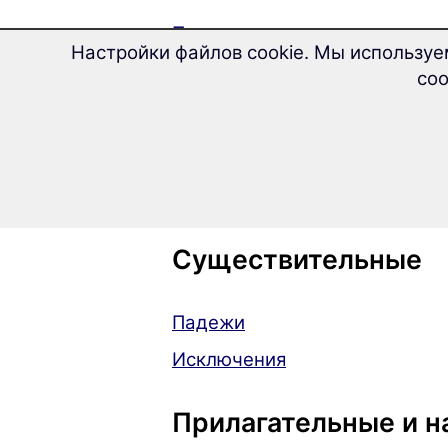
Печатная версия
Настройки файлов cookie. Мы используе
соо
Артикль
Определенный артикль
Неопределенный артикль
Существительные
Падежи
Исключения
Прилагательные и н