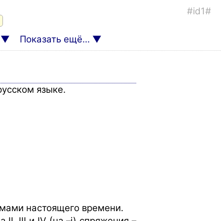
#id1#
Показать ещё...
русском языке.
ормами настоящего времени.
I, III и IV (на –i) спряжения –