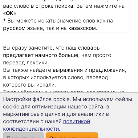
вас слово
в строке поиска
. Затем нажмите на
«
ОК
».
* Вы можете искать значение слов как на
русском
языке, так и на
казахском
.
Вы сразу заметите, что наш
словарь
предлагает намного больше
, чем просто
перевод лексики.
Вы также найдете
выражения и предложения
,
в которых используется слово, перевод
которого вы искали.
Таким образом вы сразу учите, как правильно
Настройки файлов cookie. Мы используем файлы
его
использовать в различных фразах
.
cookie для оптимизации нашего сайта, в
Это особенно поможет вам, когда вы будете
маркетинговых целях и для аналитики в
работать над переводом с казахского.
соответствии с нашей
политикой
конфиденциальности
.
Наши советы, как быстро запоминать