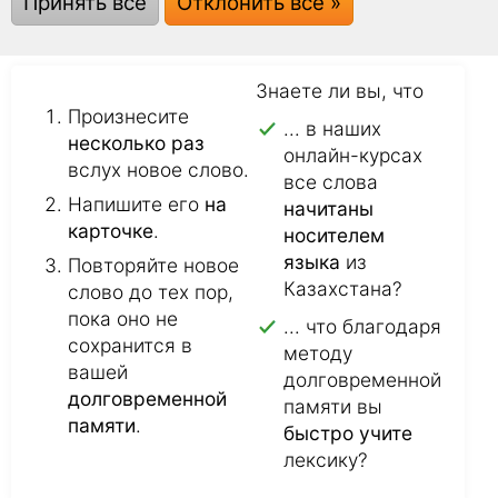
слова:
Принять все
Отклонить все »
Знаете ли вы, что
Произнесите
... в наших
несколько раз
онлайн-курсах
вслух новое слово.
все слова
Напишите его
на
начитаны
карточке
.
носителем
языка
из
Повторяйте новое
Казахстана?
слово до тех пор,
пока оно не
... что благодаря
сохранится в
методу
вашей
долговременной
долговременной
памяти вы
памяти
.
быстро учите
лексику?