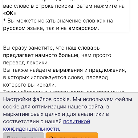
вас слово
в строке поиска
. Затем нажмите на
«
ОК
».
* Вы можете искать значение слов как на
русском
языке, так и на
амхарском
.
Вы сразу заметите, что наш
словарь
предлагает намного больше
, чем просто
перевод лексики.
Вы также найдете
выражения и предложения
,
в которых используется слово, перевод
которого вы искали.
Таким образом вы сразу учите, как правильно
Настройки файлов cookie. Мы используем файлы
его
использовать в различных фразах
.
cookie для оптимизации нашего сайта, в
Это особенно поможет вам, когда вы будете
маркетинговых целях и для аналитики в
работать над переводом с амхарского.
соответствии с нашей
политикой
конфиденциальности
.
Наши советы, как быстро запоминать