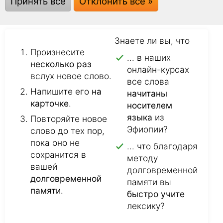
слова:
Принять все
Отклонить все »
Знаете ли вы, что
Произнесите
... в наших
несколько раз
онлайн-курсах
вслух новое слово.
все слова
Напишите его
на
начитаны
карточке
.
носителем
языка
из
Повторяйте новое
Эфиопии?
слово до тех пор,
пока оно не
... что благодаря
сохранится в
методу
вашей
долговременной
долговременной
памяти вы
памяти
.
быстро учите
лексику?