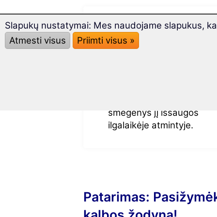
Besimokydami ištarkite n
Slapukų nustatymai: Mes naudojame slapukus, kad 
žodį garsiai, geriausiai kel
Atmesti visus
Priimti visus »
kartus iš eilės.
Užsirašykite žodį ant
kartotekos lapelio.
Kartokite žodį darydami v
ilgenes pertraukas, kol
smegenys jį išsaugos
ilgalaikėje atmintyje.
Patarimas: Pasižymėki
kalbos žodyną!