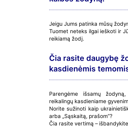
Jeigu Jums patinka mūsų žodynas
Tuomet neteks ilgai ieškoti ir J
reikiamą žodį.
Čia rasite daugybę žo
kasdienėmis temomi
Parengėme išsamų žodyną, 
reikalingų kasdieniame gyvenim
Norite sužinoti kaip ukrainiet
arba „Sąskaitą, prašom”?
Čia rasite vertimą – išbandykite