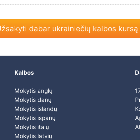
žsakyti dabar ukrainiečių kalbos kursą
Kalbos
D
Mokytis anglų
1
Mokytis danų
Pr
Mokytis islandų
K
Mokytis ispanų
A
Mokytis italų
A
Mokytis latvių