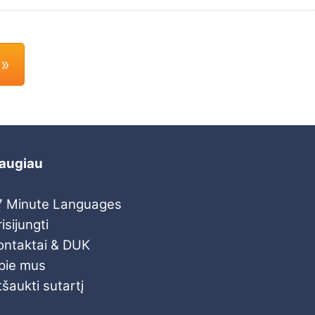
 »
augiau
7 Minute Languages
isijungti
ontaktai & DUK
pie mus
tšaukti sutartį