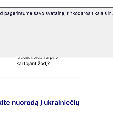
aują
Ar žinojote, kad...
pagerintume savo svetainę, rinkodaros tikslais ir 
is
...visi žodžiai mūsų
kursuose įgarsinti
gimtakalbių iš Ukrainos?
...mūsų ilgalaikės atminties
is
metodas apskaičiuoja
idealiausius tarpus
kartojant žodį?
te nuorodą į ukrainiečių