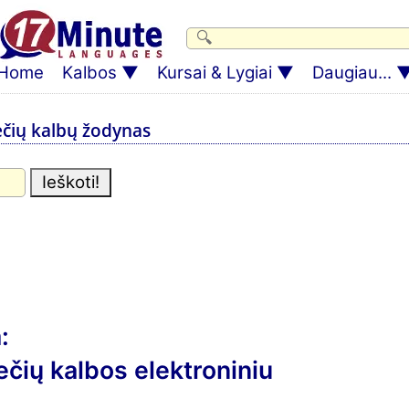
Home
Kalbos
Kursai & Lygiai
Daugiau...
ečių kalbų žodynas
:
ečių kalbos elektroniniu