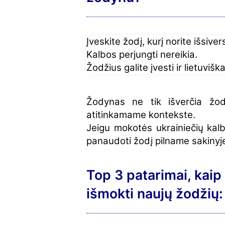
Įveskite žodį, kurį norite išsiver
Kalbos perjungti nereikia.
Žodžius galite įvesti ir lietuviškai
Žodynas ne tik išverčia žod
atitinkamame kontekste.
Jeigu mokotės ukrainiečių kalb
panaudoti žodį pilname sakinyj
Top 3 patarimai, kaip 
išmokti naujų žodžių: