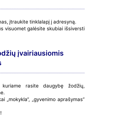
, įtraukite tinklalapį į adresyną.
ūs visuomet galėsite skubiai išsiversti
džių įvairiausiomis
s
kuriame rasite daugybę žodžių,
e.
iškai „mokykla“, „gyvenimo aprašymas”
!