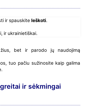
sti ir spauskite
Ieškoti
.
, ir ukrainietiškai.
žius, bet ir parodo jų naudojimą
os, tuo pačiu sužinosite kaip galima
e.
greitai ir sėkmingai