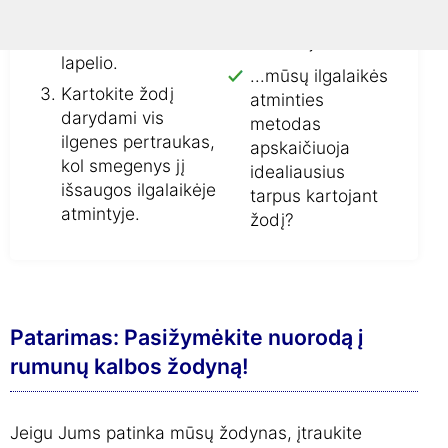
Užsirašykite žodį
gimtakalbių iš
ant kartotekos
Rumunijos?
lapelio.
...mūsų ilgalaikės
Kartokite žodį
atminties
darydami vis
metodas
ilgenes pertraukas,
apskaičiuoja
kol smegenys jį
idealiausius
išsaugos ilgalaikėje
tarpus kartojant
atmintyje.
žodį?
Patarimas: Pasižymėkite nuorodą į
rumunų kalbos žodyną!
Jeigu Jums patinka mūsų žodynas, įtraukite