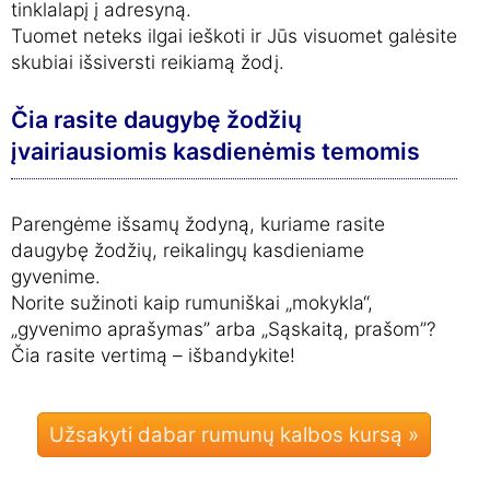
tinklalapį į adresyną.
Tuomet neteks ilgai ieškoti ir Jūs visuomet galėsite
skubiai išsiversti reikiamą žodį.
Čia rasite daugybę žodžių
įvairiausiomis kasdienėmis temomis
Parengėme išsamų žodyną, kuriame rasite
daugybę žodžių, reikalingų kasdieniame
gyvenime.
Norite sužinoti kaip rumuniškai „mokykla“,
„gyvenimo aprašymas” arba „Sąskaitą, prašom”?
Čia rasite vertimą – išbandykite!
Užsakyti dabar rumunų kalbos kursą »