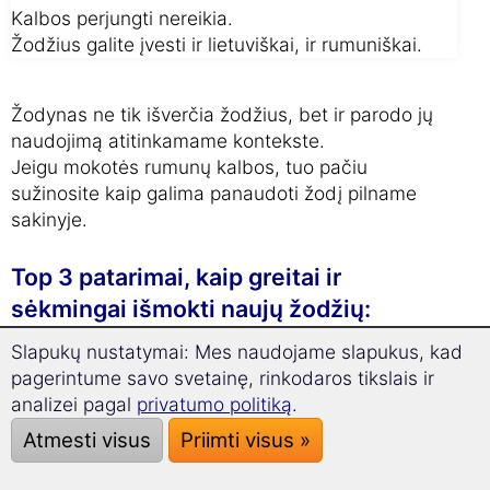
Kalbos perjungti nereikia.
Žodžius galite įvesti ir lietuviškai, ir rumuniškai.
Žodynas ne tik išverčia žodžius, bet ir parodo jų
naudojimą atitinkamame kontekste.
Jeigu mokotės rumunų kalbos, tuo pačiu
sužinosite kaip galima panaudoti žodį pilname
sakinyje.
Top 3 patarimai, kaip greitai ir
sėkmingai išmokti naujų žodžių:
Slapukų nustatymai: Mes naudojame slapukus, kad
pagerintume savo svetainę, rinkodaros tikslais ir
Besimokydami
Ar žinojote, kad...
analizei pagal
privatumo politiką
.
ištarkite naują žodį
...visi žodžiai
Atmesti visus
Priimti visus »
garsiai, geriausiai
mūsų kursuose
kelis kartus iš eilės.
įgarsinti