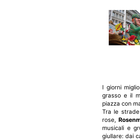
I giorni migl
grasso e il m
piazza con ma
Tra le strade 
rose,
Rosenm
musicali e gr
giullare: dai 