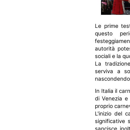
Le prime test
questo per
festeggiament
autorità pot
sociali e la qu
La tradizion
serviva a so
nascondendo l
In Italia il c
di Venezia e 
proprio carnev
L'inizio del 
significative
sancisce inol