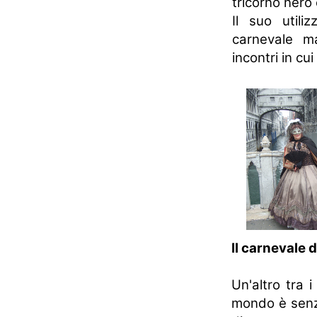
tricorno nero
Il suo utili
carnevale ma
incontri in cu
Il carnevale 
Un'altro tra i
mondo è senza