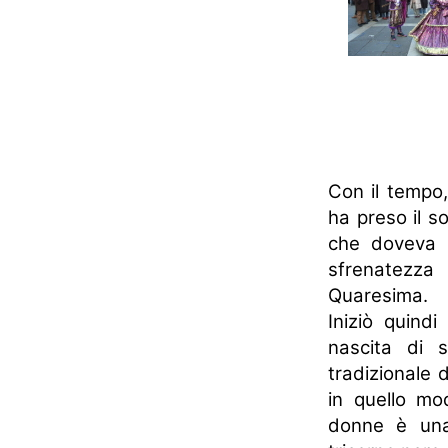
Con il tempo,
ha preso il s
che doveva r
sfrenatezza
Quaresima.
Iniziò quind
nascita di s
tradizionale 
in quello m
donne è una