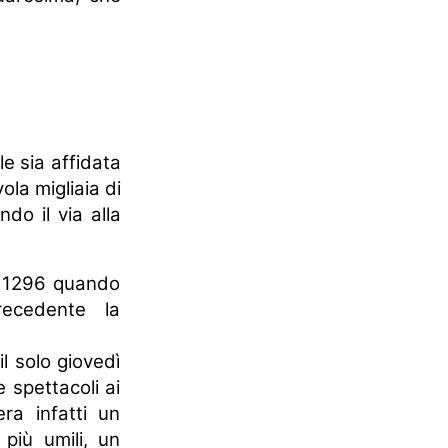
le sia affidata
ola migliaia di
do il via alla
al 1296 quando
recedente la
il solo giovedì
e spettacoli ai
era infatti un
più umili, un