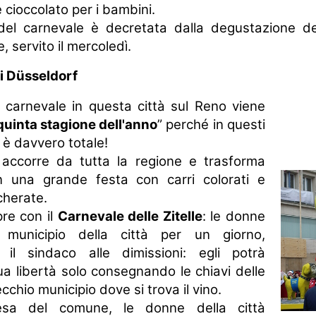
 e cioccolato per i bambini.
del carnevale è decretata dalla degustazione del
 servito il mercoledì.
di Düsseldorf
l carnevale in questa città sul Reno viene
 quinta stagione dell'anno
” perché in questi
a è davvero totale!
accorre da tutta la regione e trasforma
n una grande festa con carri colorati e
herate.
pre con il
Carnevale delle Zitelle
: le donne
 municipio della città per un giorno,
 il sindaco alle dimissioni: egli potrà
ua libertà solo consegnando le chiavi delle
cchio municipio dove si trova il vino.
sa del comune, le donne della città