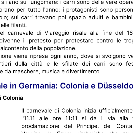
sfilano sul lungomare: i carri sono delle vere opere
vorano per tutto l'anno: i protagonisti sono persona
olo; sui carri trovano poi spazio adulti e bambin
lle filanti.
el carnevale di Viareggio risale alla fine del 1
divenne il pretesto per protestare contro le tr
malcontento della popolazione.
ione viene ripresa ogni anno, dove si svolgono ve
rtieri della città e le sfilate dei carri sono fe
 da maschere, musica e divertimento.
ale in Germania: Colonia e Düsseldo
di Colonia
Il carnevale di Colonia inizia ufficialmen
l'11.11 alle ore 11:11 si dà il via alla
proclamazione del Principe, del Conta