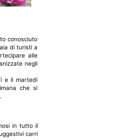
to conosciuto
ia di turisti a
tecipare alle
nizzate negli
ì e il martedì
timana che si
.
osi in tutto il
ggestivi carri