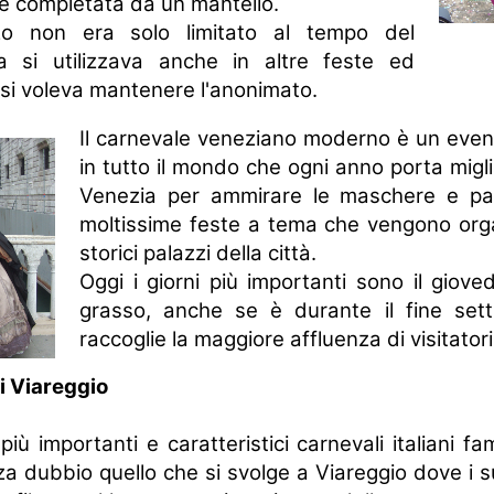
 e completata da un mantello.
zzo non era solo limitato al tempo del
 si utilizzava anche in altre feste ed
i si voleva mantenere l'anonimato.
Il carnevale veneziano moderno è un even
in tutto il mondo che ogni anno porta miglia
Venezia per ammirare le maschere e par
moltissime feste a tema che vengono orga
storici palazzi della città.
Oggi i giorni più importanti sono il gioved
grasso, anche se è durante il fine set
raccoglie la maggiore affluenza di visitatori
di Viareggio
 più importanti e caratteristici carnevali italiani fam
 dubbio quello che si svolge a Viareggio dove i su