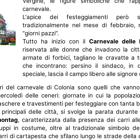
Vergine, le figure simboliche che rap
carnevale.
L'apice dei festeggiamenti però s
tradizionalmente nel mese di febbraio, n
“giorni pazzi”.
Tutto ha inizio con il
Carnevale delle
riservata alle donne che invadono la città
armate di forbici, tagliano le cravatte a t
che incontrano: persino il sindaco, in 
speciale, lascia il campo libero alle signore d
iori del carnevale di Colonia sono quelli che vanno 
ercoledì delle ceneri: giornate in cui la popolaz
schere e travestimenti per festeggiare con tanta bi
principali delle città, si svolge la parata durante 
ontag
, caratterizzata dalla presenza dei carri all
uppi in costume, oltre al tradizionale simbolo del
carri di cartapesta che sfilano lungo le strade della