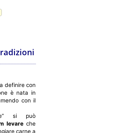
tradizioni
da definire con
one è nata in
umendo con il
ale” si può
em
levare
che
ngiare carne a