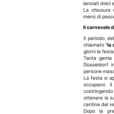
lanciati dolci
La chiusura 
menù di pesce,
Il carnevale 
Il periodo de
chiamato “
la
giorni la fest
Tanta gente 
Düsseldorf i
persone masc
La festa si a
occupano il
costringendo
ottenere la s
cantine del ve
Dopo la pre