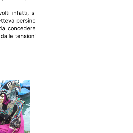
ti infatti, si
metteva persino
ì da concedere
dalle tensioni