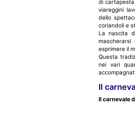
di cartapesta 
viareggini la
dello spettac
coriandoli e ste
La nascita d
mascherarsi 
esprimere il 
Questa tradiz
nei vari qua
accompagnate
Il carnev
Il carnevale 