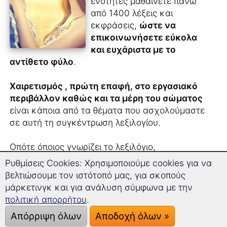
ενότητες μαθαίνετε πάνω
από 1400 λέξεις και
εκφράσεις,
ώστε να
επικοινωνήσετε εύκολα
και ευχάριστα με το
αντίθετο φύλο
.
Χαιρετισμός , πρώτη επαφή, στο εργασιακό
περιβάλλον καθώς και τα μέρη του σώματος
είναι κάποια από τα θέματα που ασχολούμαστε
σε αυτή τη συγκέντρωση λεξιλογίου.
Οπότε όποιος γνωρίζει το λεξιλόγιο,
αντιλαμβάνεται τι συμβαίνει γύρω του και δεν
Ρυθμίσεις Cookies: Χρησιμοποιούμε cookies για να
χρειάζεται έπειτα να πει ότι δεν καταλάβαινε τι
βελτιώσουμε τον ιστότοπό μας, για σκοπούς
του έλεγαν...
μάρκετινγκ και για ανάλυση σύμφωνα με την
πολιτική απορρήτου
.
Ένα χρήσιμο μάθημα – όχι μόνο για τους
Απόρριψη όλων
Αποδοχή όλων »
εργένηδες.