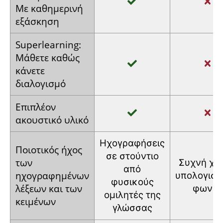
Με
καθημερινή
εξάσκηση
Super­learning:
Μάθετε
καθώς
κάνετε
διαλογισμό
Επιπλέον
ακουστικό
υλικό
Ηχογραφήσεις
Ποιοτικός
ήχος
σε στούντιο
των
Συχνή
χρ
από
ηχογραφημένων
υπολογιστ
φυσικούς
λέξεων και
των
φωνής
ομιλητές
της
κειμένων
γλώσσας