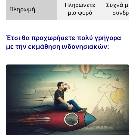
Πληρώνετε
Συχνά
μην
Πληρωμή
μια φορά
συνδρο
Έτσι θα προχωρήσετε πολύ γρήγορα
με την εκμάθηση ινδονησιακών: