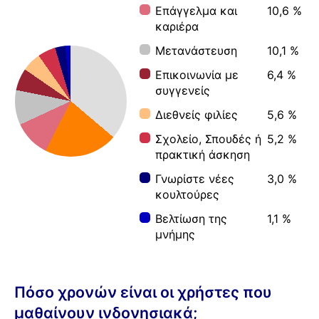
Επάγγελμα και
10,6 %
καριέρα
Μετανάστευση
10,1 %
Επικοινωνία με
6,4 %
συγγενείς
Διεθνείς φιλίες
5,6 %
Σχολείο, Σπουδές ή
5,2 %
πρακτική άσκηση
Γνωρίστε νέες
3,0 %
κουλτούρες
Βελτίωση της
1,1 %
μνήμης
Πόσο χρονών είναι οι χρήστες που
μαθαίνουν ινδονησιακά;