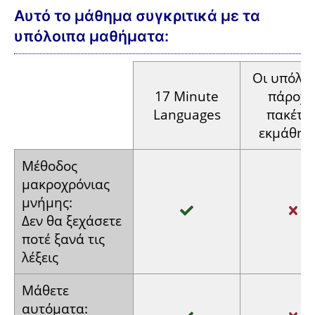
Αυτό το μάθημα συγκριτικά με τα
υπόλοιπα μαθήματα:
Οι
υπόλοι
17 Minute
πάροχο
Languages
πακέτω
εκμάθησ
Μέθοδος
μακροχρόνιας
μνήμης:
Δεν θα
ξεχάσετε
ποτέ ξανά
τις
λέξεις
Μάθετε
αυτόματα: