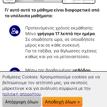
Γι' αυτό αυτό το μάθημα είναι διαφορετικό από
τα υπόλοιπα μαθήματα:
Προτεινόμενος χρόνος εκμάθησης:
Μόνο
γρήγορα 17 λεπτά την ημέρα
.
Σε οπιαδήποτε ώρα, σε οποιοδήποτε
μέρος και σε κάθε συσκευή.
Για τα ταξίδια, για δίγλωσσες σχέσεις
καθώς και για να μεταναστεύσει.
Μέσω της βραβευμένης
μεθόδου
εκμάθησης μακροχρόνιας μνήμης
Ρυθμίσεις Cookies: Χρησιμοποιούμε cookies για να
δε θα ξεχάσετε
ποτέ ξανά
τα
βελτιώσουμε τον ιστότοπό μας, για σκοπούς
ινδονησιακά.
μάρκετινγκ και για ανάλυση σύμφωνα με την
πολιτική απορρήτου
.
Χάρη στην
τεχνολογία της
Απόρριψη όλων
Αποδοχή όλων »
Superlearning
μπορείτε να