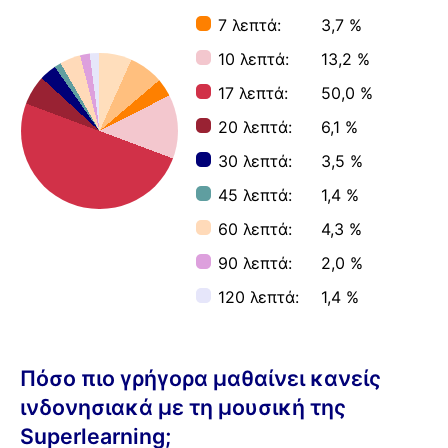
7 λεπτά:
3,7 %
10 λεπτά:
13,2 %
17 λεπτά:
50,0 %
20 λεπτά:
6,1 %
30 λεπτά:
3,5 %
45 λεπτά:
1,4 %
60 λεπτά:
4,3 %
90 λεπτά:
2,0 %
120 λεπτά:
1,4 %
Πόσο πιο γρήγορα μαθαίνει κανείς
ινδονησιακά με τη μουσική της
Superlearning;