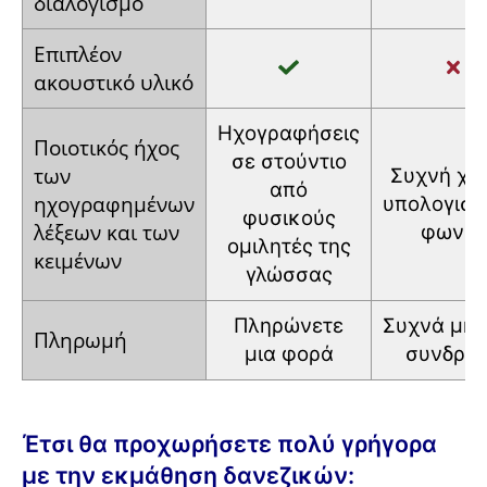
διαλογισμό
Επιπλέον
ακουστικό
υλικό
Ηχογραφήσεις
Ποιοτικός
ήχος
σε στούντιο
των
Συχνή
χρ
από
ηχογραφημένων
υπολογιστ
φυσικούς
λέξεων και
των
φωνής
ομιλητές
της
κειμένων
γλώσσας
Πληρώνετε
Συχνά
μην
Πληρωμή
μια φορά
συνδρο
Έτσι θα προχωρήσετε πολύ γρήγορα
με την εκμάθηση δανεζικών: