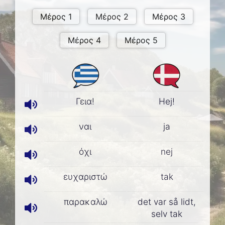
Γεια!
Hej!
ναι
ja
όχι
nej
ευχαριστώ
tak
παρακαλώ
det var så lidt,
selv tak