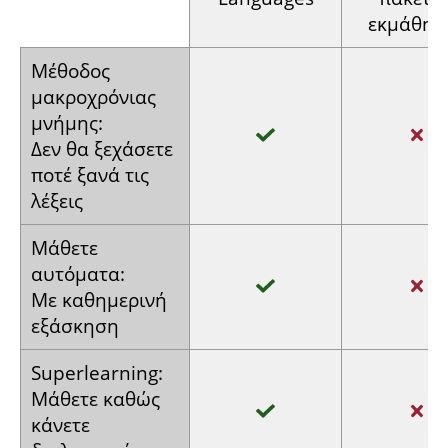
εκμάθησ
Μέθοδος
μακροχρόνιας
μνήμης:
Δεν θα
ξεχάσετε
ποτέ ξανά
τις
λέξεις
Μάθετε
αυτόματα:
Με
καθημερινή
εξάσκηση
Super­learning:
Μάθετε
καθώς
κάνετε