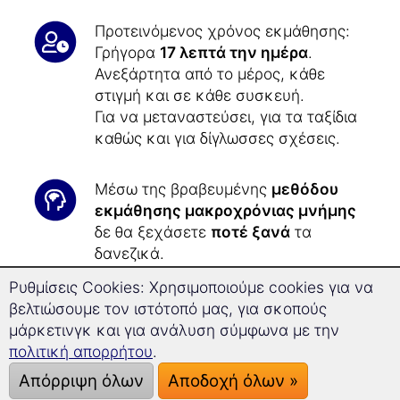
Προτεινόμενος χρόνος εκμάθησης:
Γρήγορα
17 λεπτά την ημέρα
.
Ανεξάρτητα από το μέρος, κάθε
στιγμή και σε κάθε συσκευή.
Για να μεταναστεύσει, για τα ταξίδια
καθώς και για δίγλωσσες σχέσεις.
Μέσω της βραβευμένης
μεθόδου
εκμάθησης μακροχρόνιας μνήμης
δε θα ξεχάσετε
ποτέ ξανά
τα
δανεζικά.
Ρυθμίσεις Cookies: Χρησιμοποιούμε cookies για να
Η
τεχνολογία της Superlearning
σας
βελτιώσουμε τον ιστότοπό μας, για σκοπούς
επιτρέπει, ξεκούραστα και με
μάρκετινγκ και για ανάλυση σύμφωνα με την
καλύτερη συγκέντρωση να
πολιτική απορρήτου
.
προχωρήσετε μέχρι και
29,6%
Απόρριψη όλων
Αποδοχή όλων »
γρηγορότερα
.