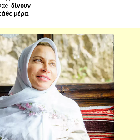
 σας
δίνουν
κάθε μέρα
.