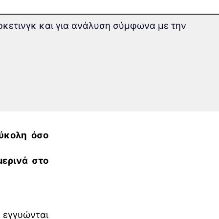
άρκετινγκ και για ανάλυση σύμφωνα με την
ροχρόνιας
rlearning
είτε να
ύκολη όσο
ερινά στο
εγγυώνται