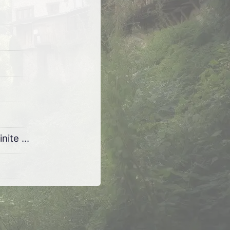
!
nite ...