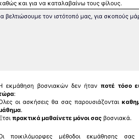
καθώς και για να καταλαβαίνω τους φίλους.
 να βελτιώσουμε τον ιστότοπό μας, για σκοπούς μ
Μέσω της βραβευμένης
μεθόδου εκμάθησης μακ
μνήμης
δε θα ξεχάσετε
ποτέ ξανά
τα βοσνιακά.
Με την καινοτόμα
τεχνολογία της Supe
προχωράτε
26,5% γρηγορότερα
και μπορ
συγκεντρωθείτε καλύτερα.
Η εκμάθηση βοσνιακών δεν ήταν
ποτέ τόσο ε
τώρα
:
Όλες οι ασκήσεις θα σας παρουσιάζονται
καθημ
μάθημα
.
Έτσι
πρακτικά μαθαίνετε μόνοι σας
βοσνιακά.
Οι ποικιλόμορφες μέθοδοι εκμάθησης σας 