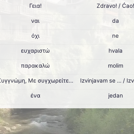
Γεια!
Zdravo! / Ćao
ναι
da
όχι
ne
ευχαριστώ
hvala
παρακαλώ
molim
Συγγνώμη, Με συγχωρείτε...
Izvinjavam se ... / Izvi
ένα
jedan