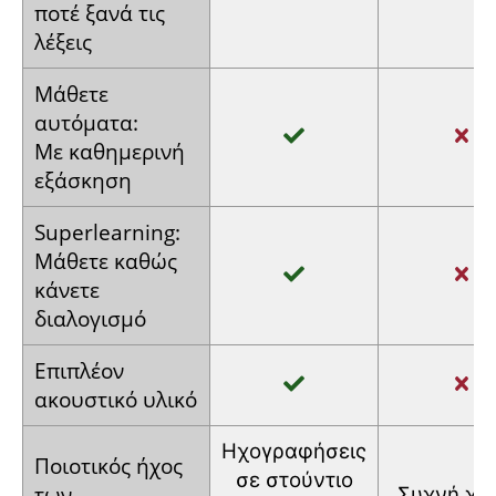
ποτέ ξανά
τις
λέξεις
Μάθετε
αυτόματα:
Με
καθημερινή
εξάσκηση
Super­learning:
Μάθετε
καθώς
κάνετε
διαλογισμό
Επιπλέον
ακουστικό
υλικό
Ηχογραφήσεις
Ποιοτικός
ήχος
σε στούντιο
των
Συχνή
χρ