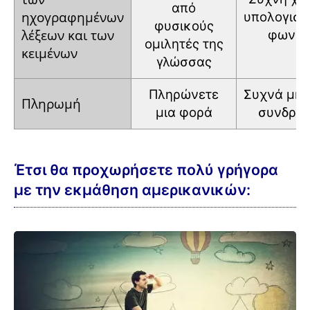
από
ηχογραφημένων
υπολογιστ
φυσικούς
λέξεων και
των
φωνής
ομιλητές
της
κειμένων
γλώσσας
Πληρώνετε
Συχνά
μην
Πληρωμή
μια φορά
συνδρο
Έτσι θα προχωρήσετε πολύ γρήγορα
με την εκμάθηση αμερικανικών: