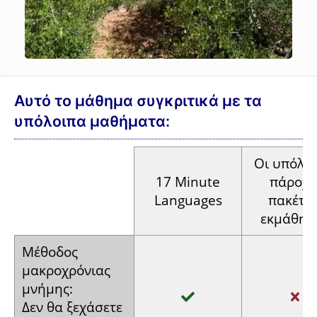
Αυτό το μάθημα συγκριτικά με τα
υπόλοιπα μαθήματα:
Οι
υπόλοι
17 Minute
πάροχο
Languages
πακέτω
εκμάθησ
Μέθοδος
μακροχρόνιας
μνήμης:
Δεν θα
ξεχάσετε