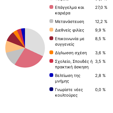
Επάγγελμα και
27,0 %
καριέρα
Μετανάστευση
12,2 %
Διεθνείς φιλίες
9,9 %
Επικοινωνία με
8,5 %
συγγενείς
Δίγλωσση σχέση
3,6 %
Σχολείο, Σπουδές ή
3,5 %
πρακτική άσκηση
Βελτίωση της
2,8 %
μνήμης
Γνωρίστε νέες
0,0 %
κουλτούρες