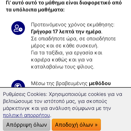
Γι' αυτό αυτό το μάθημα είναι διαφορετικό από
τα υπόλοιπα μαθήματα:
Προτεινόμενος χρόνος εκμάθησης:
Γρήγορα 17 λεπτά την ημέρα
.
Σε οπιαδήποτε ώρα, σε οποιοδήποτε
μέρος και σε κάθε συσκευή.
Για τα ταξίδια, για εργασία και
καριέρα καθώς και για να
καταλαβαίνω τους φίλους.
Μέσω της βραβευμένης
μεθόδου
εκμάθησης μακροχρόνιας μνήμης
Ρυθμίσεις Cookies: Χρησιμοποιούμε cookies για να
δε θα ξεχάσετε
ποτέ ξανά
τα
βελτιώσουμε τον ιστότοπό μας, για σκοπούς
αμερικανικά.
μάρκετινγκ και για ανάλυση σύμφωνα με την
πολιτική απορρήτου
.
Με την καινοτόμα
τεχνολογία της
Απόρριψη όλων
Αποδοχή όλων »
Superlearning
προχωράτε
16,1%