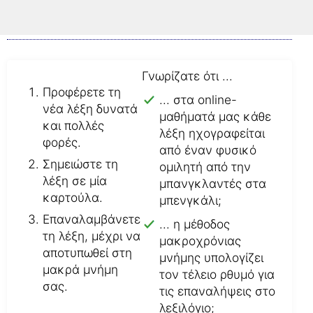
Έτσι μαθαίνετε το νέο λεξιλόγιο
γρήγορα και επιτυχώς.
Γνωρίζατε ότι ...
Προφέρετε τη
... στα online-
νέα λέξη δυνατά
μαθήματά μας κάθε
και πολλές
λέξη ηχογραφείται
φορές.
από έναν φυσικό
Σημειώστε τη
ομιλητή από την
λέξη σε μία
μπανγκλαντές στα
καρτούλα.
μπενγκάλι;
Επαναλαμβάνετε
... η μέθοδος
τη λέξη, μέχρι να
μακροχρόνιας
αποτυπωθεί στη
μνήμης υπολογίζει
μακρά μνήμη
τον τέλειο ρθυμό για
σας.
τις επαναλήψεις στο
λεξιλόγιο;