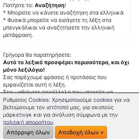
Πατήστε το:
Αναζήτηση
!
* Μπορείτε να κάνετε αναζήτηση στα ελληνικά
* Φυσικά μπορείτε να εισάγετε τη λέξη στα
μπενγκάλικαι να αναζητήσετε την ελληνική
μετάφραση.
Γρήγορα θα παρατηρήσετε:
Αυτό το λεξικό προσφέρει περισσότερα, και όχι
μόνο λεξιλόγιο!
Σας παρέχουμε φράσεις ή προτάσεις που
εμφανίζεται αυτή η λέξη.
Έτσι μαθαίνετε παράλληλα που μπορείτε να
χρησιμοποιήσετε αυτή τη λέξη.
Ρυθμίσεις Cookies: Χρησιμοποιούμε cookies για να
Αυτό σας βοηθάει επίσης, αν δουλεύετε πάνω σε
βελτιώσουμε τον ιστότοπό μας, για σκοπούς
μια μετάφραση στα μπενγκάλι.
μάρκετινγκ και για ανάλυση σύμφωνα με την
πολιτική απορρήτου
.
Οι 3 καλύτερες συμβουλές μας:
Απόρριψη όλων
Αποδοχή όλων »