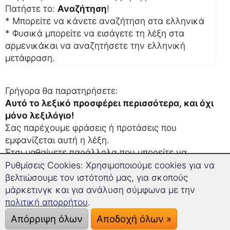
Πατήστε το:
Αναζήτηση
!
* Μπορείτε να κάνετε αναζήτηση στα ελληνικά
* Φυσικά μπορείτε να εισάγετε τη λέξη στα
αρμενικάκαι να αναζητήσετε την ελληνική
μετάφραση.
Γρήγορα θα παρατηρήσετε:
Αυτό το λεξικό προσφέρει περισσότερα, και όχι
μόνο λεξιλόγιο!
Σας παρέχουμε φράσεις ή προτάσεις που
εμφανίζεται αυτή η λέξη.
Έτσι μαθαίνετε παράλληλα που μπορείτε να
χρησιμοποιήσετε αυτή τη λέξη.
Ρυθμίσεις Cookies: Χρησιμοποιούμε cookies για να
Αυτό σας βοηθάει επίσης, αν δουλεύετε πάνω σε
βελτιώσουμε τον ιστότοπό μας, για σκοπούς
μια μετάφραση στα αρμενικά.
μάρκετινγκ και για ανάλυση σύμφωνα με την
πολιτική απορρήτου
.
Οι 3 καλύτερες συμβουλές μας:
Απόρριψη όλων
Αποδοχή όλων »