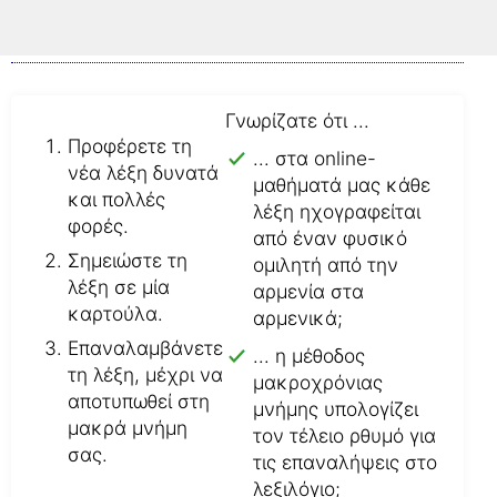
Έτσι μαθαίνετε το νέο λεξιλόγιο
γρήγορα και επιτυχώς.
Γνωρίζατε ότι ...
Προφέρετε τη
... στα online-
νέα λέξη δυνατά
μαθήματά μας κάθε
και πολλές
λέξη ηχογραφείται
φορές.
από έναν φυσικό
Σημειώστε τη
ομιλητή από την
λέξη σε μία
αρμενία στα
καρτούλα.
αρμενικά;
Επαναλαμβάνετε
... η μέθοδος
τη λέξη, μέχρι να
μακροχρόνιας
αποτυπωθεί στη
μνήμης υπολογίζει
μακρά μνήμη
τον τέλειο ρθυμό για
σας.
τις επαναλήψεις στο
λεξιλόγιο;