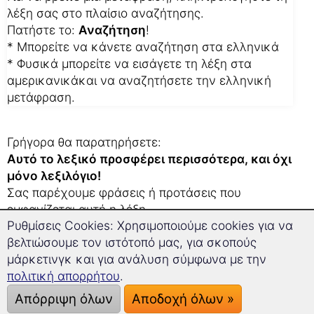
λέξη σας στο πλαίσιο αναζήτησης.
Πατήστε το:
Αναζήτηση
!
* Μπορείτε να κάνετε αναζήτηση στα ελληνικά
* Φυσικά μπορείτε να εισάγετε τη λέξη στα
αμερικανικάκαι να αναζητήσετε την ελληνική
μετάφραση.
Γρήγορα θα παρατηρήσετε:
Αυτό το λεξικό προσφέρει περισσότερα, και όχι
μόνο λεξιλόγιο!
Σας παρέχουμε φράσεις ή προτάσεις που
εμφανίζεται αυτή η λέξη.
Ρυθμίσεις Cookies: Χρησιμοποιούμε cookies για να
Έτσι μαθαίνετε παράλληλα που μπορείτε να
βελτιώσουμε τον ιστότοπό μας, για σκοπούς
χρησιμοποιήσετε αυτή τη λέξη.
μάρκετινγκ και για ανάλυση σύμφωνα με την
Αυτό σας βοηθάει επίσης, αν δουλεύετε πάνω σε
πολιτική απορρήτου
.
μια μετάφραση στα αμερικανικά.
Απόρριψη όλων
Αποδοχή όλων »
Οι 3 καλύτερες συμβουλές μας: