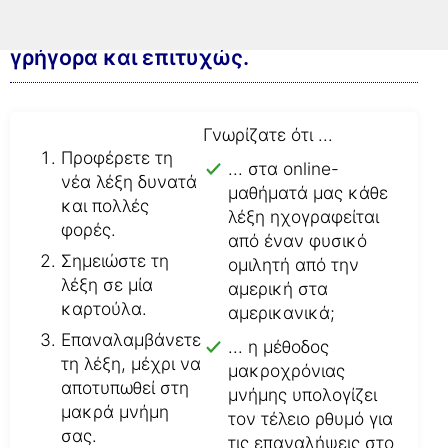
Έτσι μαθαίνετε το νέο λεξιλόγιο
γρήγορα και επιτυχώς.
Γνωρίζατε ότι ...
Προφέρετε τη
... στα online-
νέα λέξη δυνατά
μαθήματά μας κάθε
και πολλές
λέξη ηχογραφείται
φορές.
από έναν φυσικό
Σημειώστε τη
ομιλητή από την
λέξη σε μία
αμερική στα
καρτούλα.
αμερικανικά;
Επαναλαμβάνετε
... η μέθοδος
τη λέξη, μέχρι να
μακροχρόνιας
αποτυπωθεί στη
μνήμης υπολογίζει
μακρά μνήμη
τον τέλειο ρθυμό για
σας.
τις επαναλήψεις στο