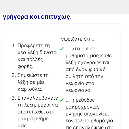
Έτσι μαθαίνετε το νέο λεξιλόγιο
γρήγορα και επιτυχώς.
Γνωρίζατε ότι ...
Προφέρετε τη
... στα online-
νέα λέξη δυνατά
μαθήματά μας κάθε
και πολλές
λέξη ηχογραφείται
φορές.
από έναν φυσικό
Σημειώστε τη
ομιλητή από την
λέξη σε μία
γεωργία στα
καρτούλα.
γεωργιανά;
Επαναλαμβάνετε
... η μέθοδος
τη λέξη, μέχρι να
μακροχρόνιας
αποτυπωθεί στη
μνήμης υπολογίζει
μακρά μνήμη
τον τέλειο ρθυμό για
σας.
τις επαναλήψεις στο