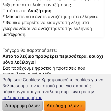
λέξη σας στο πλαίσιο αναζήτησης.
Πατήστε το:
Αναζήτηση
!
* Μπορείτε να κάνετε αναζήτηση στα ελληνικά
* Φυσικά μπορείτε να εισάγετε τη λέξη στα
γεωργιανάκαι να αναζητήσετε την ελληνική
μετάφραση.
Γρήγορα θα παρατηρήσετε:
Αυτό το λεξικό προσφέρει περισσότερα, και όχι
μόνο λεξιλόγιο!
Σας παρέχουμε φράσεις ή προτάσεις που
εμφανίζεται αυτή η λέξη.
Ρυθμίσεις Cookies: Χρησιμοποιούμε cookies για να
Έτσι μαθαίνετε παράλληλα που μπορείτε να
βελτιώσουμε τον ιστότοπό μας, για σκοπούς
χρησιμοποιήσετε αυτή τη λέξη.
μάρκετινγκ και για ανάλυση σύμφωνα με την
Αυτό σας βοηθάει επίσης, αν δουλεύετε πάνω σε
πολιτική απορρήτου
.
μια μετάφραση στα γεωργιανά.
Απόρριψη όλων
Αποδοχή όλων »
Οι 3 καλύτερες συμβουλές μας: