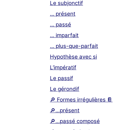
Le subjonctif
... présent
... passé
... imparfait
... plus-que-parfait
Hypothèse avec si
L’impératif
Le passif
Le gérondif
🔎 Formes irrégulières 📔
🔎...présent
🔎...passé composé