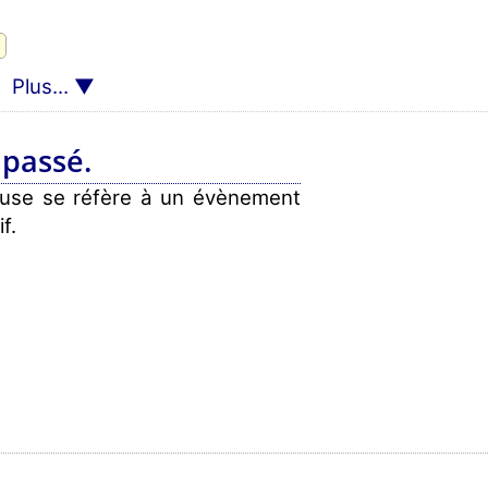
Plus...
 passé.
lause se réfère à un évènement
f.