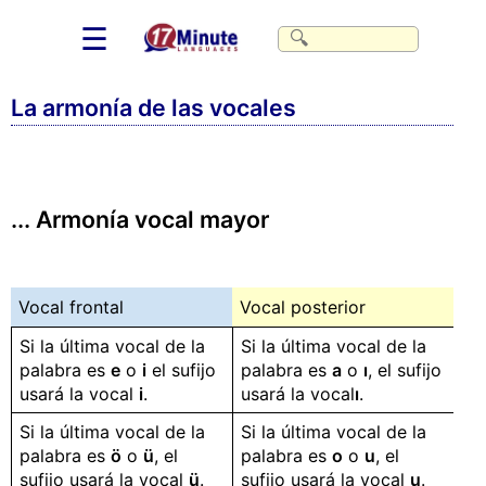
☰
La armonía de las vocales
... Armonía vocal mayor
Vocal frontal
Vocal posterior
Si la última vocal de la
Si la última vocal de la
palabra es
e
o
i
el sufijo
palabra es
a
o
ı
, el sufijo
usará la vocal
i
.
usará la vocal
ı
.
Si la última vocal de la
Si la última vocal de la
palabra es
ö
o
ü
, el
palabra es
o
o
u
, el
sufijo usará la vocal
ü
.
sufijo usará la vocal
u
.