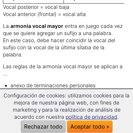
Vocal posterior = vocal baja
Vocal anterior (frontal) = vocal alta
La
armonía vocal mayor
entra en juego cada vez
que se quiere agregar un sufijo a una palabra.
En este caso, debe hacer coincidir la vocal del
sufijo con la vocal de la última sílaba de la
palabra.
Las reglas de la armonía vocal mayor se aplican a
…
anexo de terminaciones personales
se añade a las terminaciones posesivas
Configuración de cookies: utilizamos cookies para la
mejora de nuestra página web, con fines de
construcción del genitivo
marketing y para la realización de análisis de
construcción del acusativo
acuerdo con nuestra
política de privacidad
.
partículas interrogativas
Rechazar todo
Aceptar todo »
formación de los números ordinales