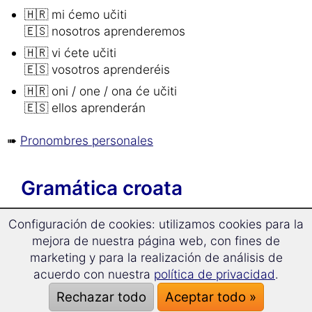
🇭🇷 mi ćemo učiti
🇪🇸 nosotros aprenderemos
🇭🇷 vi ćete učiti
🇪🇸 vosotros aprenderéis
🇭🇷 oni / one / ona će učiti
🇪🇸 ellos aprenderán
➠
Pronombres personales
Gramática croata
Configuración de cookies: utilizamos cookies para la
Información general
mejora de nuestra página web, con fines de
marketing y para la realización de análisis de
Croata en un vistazo
acuerdo con nuestra
política de privacidad
.
Alfabeto croata
Rechazar todo
Aceptar todo »