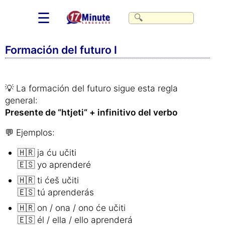
☰
Formación del futuro I
💡 La formación del futuro sigue esta regla
general:
Presente de “htjeti“ + infinitivo del verbo
💬 Ejemplos:
🇭🇷 ja ću učiti
🇪🇸 yo aprenderé
🇭🇷 ti ćeš učiti
🇪🇸 tú aprenderás
🇭🇷 on / ona / ono će učiti
🇪🇸 él / ella / ello aprenderá